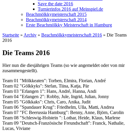
Save the date 2016
Turnierinfos 2016 auf Meinspiel.de
Beachmölkkymeisterschaft 2015
Beachmölkkymeisterschaft 2014
Erste Beachmölkky Meisterschaft in Hamburg
Startseite
»
Archiv
»
Beachmölkkymeisterschaft 2016
» Die Teams
2016
Sie sind hier
Die Teams 2016
Hier nun die diesjährigen Teams (so wie angemeldet oder von mir
zusammengestellt).
Team 01 "Mölkkeaten": Torben, Elmira, Florian, André
Team 02 "Gölkkyks": Stefan, Tiina, Katja, Pär
Team 03 "Erlangen 1": Hans, André, Hanna, Andi
Team 04 "Erlangen 2": Robby, Jule, Ingrid, Julian, Jonny
Team 05 "Gölkkaks": Chris, Caro, Anika, Judit
Team 06 "Spandauer Krug": Friedhelm, Ulla, Matti, Andrea
Team 07 "FC Beerussia Hamburg": Benny, Anne, Björn, Carolin
Team 08 "Schleswig-Holstein ": Lothar, Heide, Klaus, Marlene
Team 09 "Deutsch-Französische Freundschaft": Franck, Nathalie,
Lucas, Viviane