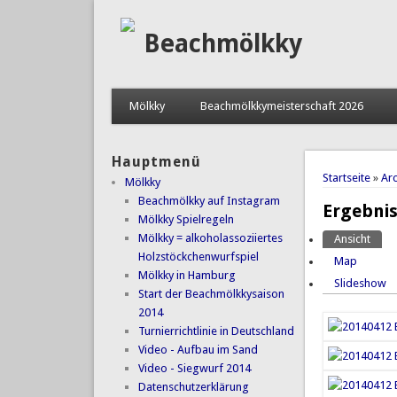
Beachmölkky
Mölkky
Beachmölkkymeisterschaft 2026
Hauptmenü
Sie sind 
Startseite
»
Arc
Mölkky
Beachmölkky auf Instagram
Ergebnis
Mölkky Spielregeln
Mölkky = alkoholassoziiertes
Ansicht
(akti
Haupt-
Holzstöckchenwurfspiel
Map
Mölkky in Hamburg
Slideshow
Start der Beachmölkkysaison
2014
Turnierrichtlinie in Deutschland
Video - Aufbau im Sand
Video - Siegwurf 2014
Datenschutzerklärung