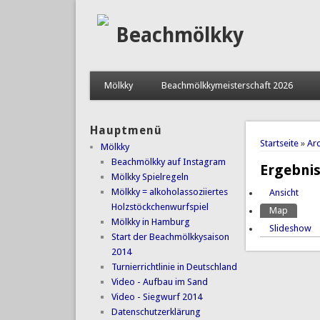
Beachmölkky
Mölkky
Beachmölkkymeisterschaft 2026
Hauptmenü
Sie sind 
Startseite
»
Arc
Mölkky
Beachmölkky auf Instagram
Ergebni
Mölkky Spielregeln
Mölkky = alkoholassoziiertes
Ansicht
Haupt-
Holzstöckchenwurfspiel
Map
(aktiver
Mölkky in Hamburg
Slideshow
Start der Beachmölkkysaison
2014
Turnierrichtlinie in Deutschland
Video - Aufbau im Sand
Video - Siegwurf 2014
Datenschutzerklärung