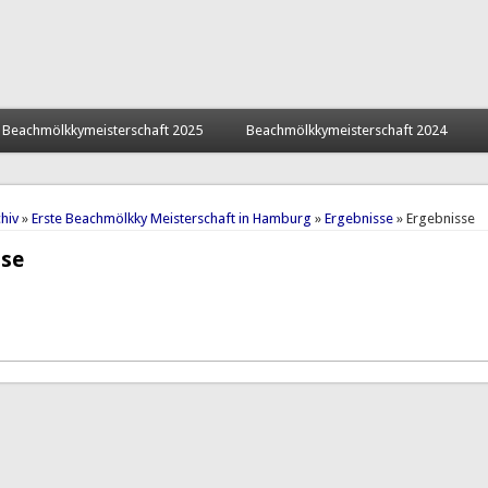
Beachmölkkymeisterschaft 2025
Beachmölkkymeisterschaft 2024
hier
hiv
»
Erste Beachmölkky Meisterschaft in Hamburg
»
Ergebnisse
» Ergebnisse
sse
Reiter
 Reiter)