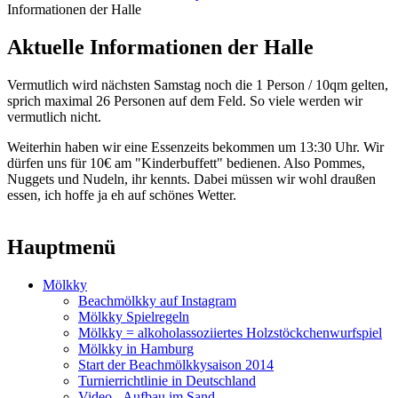
Informationen der Halle
Sie sind hier
Aktuelle Informationen der Halle
Vermutlich wird nächsten Samstag noch die 1 Person / 10qm gelten,
sprich maximal 26 Personen auf dem Feld. So viele werden wir
vermutlich nicht.
Weiterhin haben wir eine Essenzeits bekommen um 13:30 Uhr. Wir
dürfen uns für 10€ am "Kinderbuffett" bedienen. Also Pommes,
Nuggets und Nudeln, ihr kennts. Dabei müssen wir wohl draußen
essen, ich hoffe ja eh auf schönes Wetter.
Hauptmenü
Mölkky
Beachmölkky auf Instagram
Mölkky Spielregeln
Mölkky = alkoholassoziiertes Holzstöckchenwurfspiel
Mölkky in Hamburg
Start der Beachmölkkysaison 2014
Turnierrichtlinie in Deutschland
Video - Aufbau im Sand